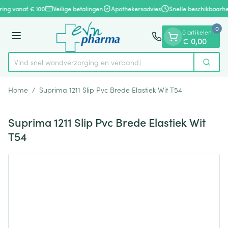
Dia 1 van 1
Ga naar de inhoud
ring vanaf € 100
Veilige betalingen
Apothekersadvies
Snelle beschikbaarhe
0
0 artikelen
Menu
€ 0,00
Vind snel wondverzorging en verband
Zoek
Product, merk, categorie...
Home
/
Suprima 1211 Slip Pvc Brede Elastiek Wit T54
Suprima 1211 Slip Pvc Brede Elastiek Wit
T54