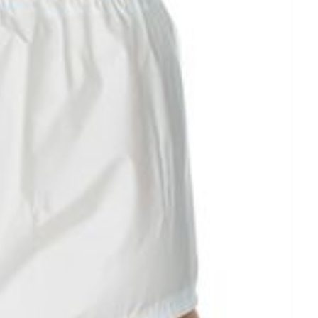
rende
Parfums en
geurproducten
CBD