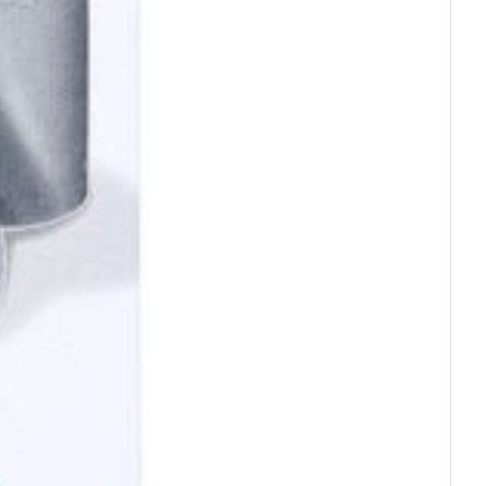
rende
Parfums en
geurproducten
CBD