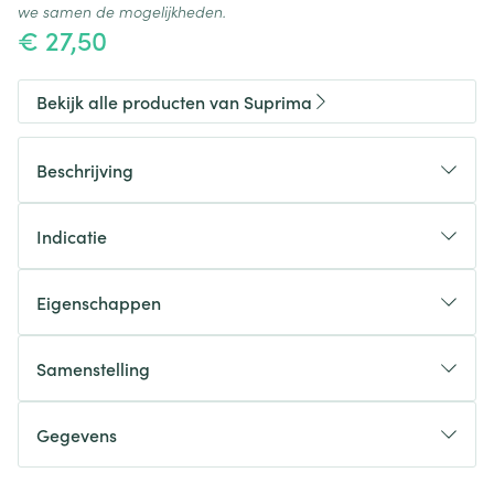
we samen de mogelijkheden.
€ 27,50
Bekijk alle producten van Suprima
Beschrijving
Indicatie
Eigenschappen
Samenstelling
Sluiting
Gegevens
Kleur
Verpakking
CNK
2501849