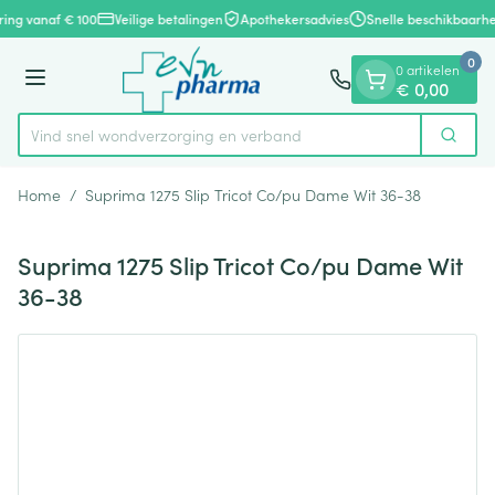
Dia 1 van 1
Ga naar de inhoud
ring vanaf € 100
Veilige betalingen
Apothekersadvies
Snelle beschikbaarhe
0
0 artikelen
Menu
€ 0,00
Vind snel wondverzorging en verband
Zoek
Product, merk, categorie...
Home
/
Suprima 1275 Slip Tricot Co/pu Dame Wit 36-38
Suprima 1275 Slip Tricot Co/pu Dame Wit
36-38