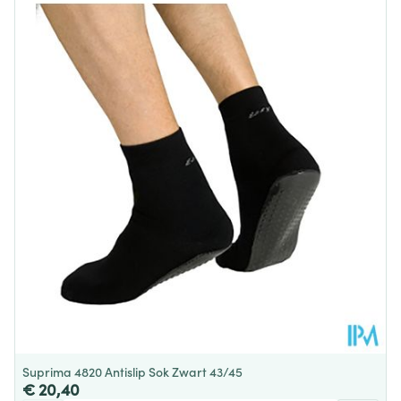
Lengte
260 mm
Diepte
5 mm
Behoud
Kamertemperatuur (15°C - 25°C)
Suprima 4820 Antislip Sok Zwart 43/45
€ 20,40