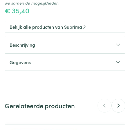
we samen de mogelijkheden.
€ 35,40
Bekijk alle producten van Suprima
Beschrijving
Gegevens
CNK
3077476
Organisaties
Bota
Gerelateerde producten
Merken
Suprima
Breedte
360 mm
Navigeren door de elementen van de carrousel is mogelijk m
Druk om carrousel over te slaan
Druk op om naar carrouselnavigatie te gaan