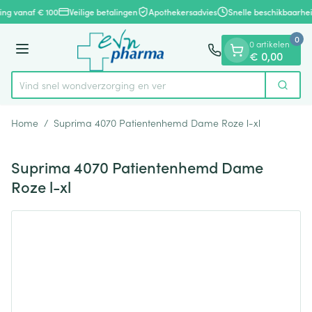
Dia 1 van 1
Ga naar de inhoud
ring vanaf € 100
Veilige betalingen
Apothekersadvies
Snelle beschikbaarhei
0
0 artikelen
Menu
€ 0,00
Vind snel wondverzorging
Zoek
Product, merk, categorie...
Home
/
Suprima 4070 Patientenhemd Dame Roze l-xl
Suprima 4070 Patientenhemd Dame
Roze l-xl