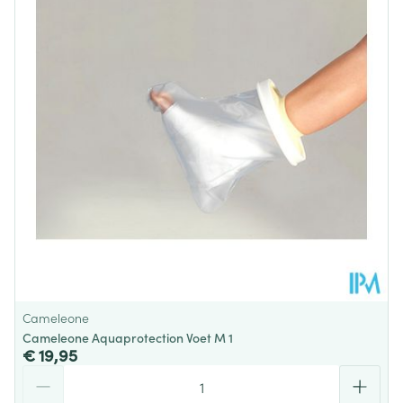
Diepte
10 mm
Behoud
Kamertemperatuur (15°C - 25°C)
Cameleone
Cameleone Aquaprotection Voet M 1
€ 19,95
Aantal