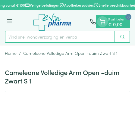
Dia 1 van 1
Ga naar de inhoud
ing vanaf € 100
Veilige betalingen
Apothekersadvies
Snelle beschikbaarhei
0
0 artikelen
Menu
€ 0,00
Vind snel wondverzorging e
Zoek
Product, merk, categorie...
Home
/
Cameleone Volledige Arm Open -duim Zwart S 1
Cameleone Volledige Arm Open -duim
Zwart S 1