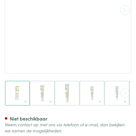
View larger image
View larger image
View larger image
View larger image
View lar
Aderma Epitheliale Ah Ultra 
Niet beschikbaar
Neem contact op met ons via telefoon of e-mail, dan bekijken
we samen de mogelijkheden.