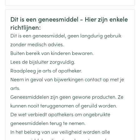
CNK
3099348
Veiligheidsinformatie
Dit is een geneesmiddel - Hier zijn enkele
richtlijnen:
Organisaties
Boiron
Dit is een geneesmiddel, geen langdurig gebruik
Merken
Boiron
zonder medisch advies.
Buiten bereik van kinderen bewaren.
Breedte
17 mm
Lees de bijsluiter zorgvuldig.
Raadpleeg je arts of apotheker.
Lengte
65 mm
Neem in geval van bijwerkingen contact op met je
arts.
Diepte
15 mm
Geneesmiddelen zijn geen gewone producten. Ze
kunnen nooit teruggenomen of geruild worden.
Hoeveelheid
De wet verbiedt apothekers om ongebruikte
4
Verpakking
geneesmiddelen terug te nemen.
In het belang van uw veiligheid worden alle
Behoud
Kamertemperatuur (15°C - 25°C)