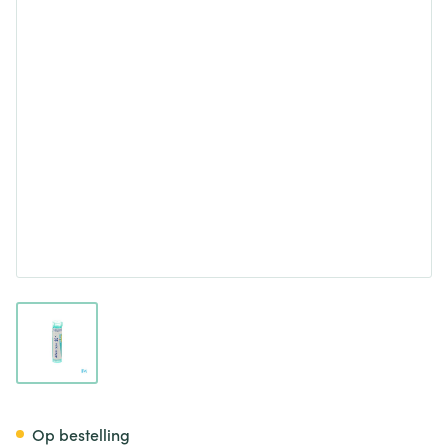
View larger image
Allium Cepa 30k Gr 4g Boiron
Op bestelling