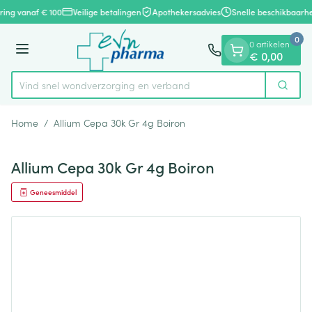
Dia 1 van 1
Ga naar de inhoud
ering vanaf € 100
Veilige betalingen
Apothekersadvies
Snelle beschikbaarhe
0
0 artikelen
Menu
€ 0,00
Vind snel wondverzorging en verband
Zoek
Product, merk, categorie...
Home
/
Allium Cepa 30k Gr 4g Boiron
Allium Cepa 30k Gr 4g Boiron
Geneesmiddel