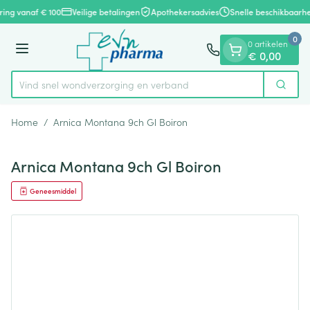
Dia 1 van 1
Ga naar de inhoud
ring vanaf € 100
Veilige betalingen
Apothekersadvies
Snelle beschikbaarhe
0
0 artikelen
Menu
€ 0,00
Vind snel wondverzorging en verband
Zoek
Product, merk, categorie...
Home
/
Arnica Montana 9ch Gl Boiron
Arnica Montana 9ch Gl Boiron
Geneesmiddel