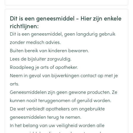
CNK
0338558
Veiligheidsinformatie
Dit is een geneesmiddel - Hier zijn enkele
richtlijnen:
Organisaties
Boiron
Dit is een geneesmiddel, geen langdurig gebruik
Merken
Boiron
zonder medisch advies.
Buiten bereik van kinderen bewaren.
Breedte
12 mm
Lees de bijsluiter zorgvuldig.
Raadpleeg je arts of apotheker.
Lengte
43 mm
Neem in geval van bijwerkingen contact op met je
arts.
Diepte
12 mm
Geneesmiddelen zijn geen gewone producten. Ze
kunnen nooit teruggenomen of geruild worden.
Behoud
Kamertemperatuur (15°C - 25°C)
De wet verbiedt apothekers om ongebruikte
geneesmiddelen terug te nemen.
In het belang van uw veiligheid worden alle