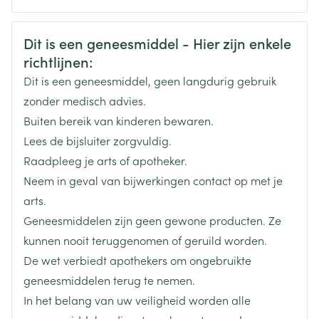
CNK
0338574
Veiligheidsinformatie
Dit is een geneesmiddel - Hier zijn enkele
richtlijnen:
Organisaties
Boiron
Dit is een geneesmiddel, geen langdurig gebruik
Merken
Boiron
zonder medisch advies.
Buiten bereik van kinderen bewaren.
Breedte
12 mm
Lees de bijsluiter zorgvuldig.
Raadpleeg je arts of apotheker.
Lengte
44 mm
Neem in geval van bijwerkingen contact op met je
arts.
Diepte
12 mm
Geneesmiddelen zijn geen gewone producten. Ze
kunnen nooit teruggenomen of geruild worden.
Behoud
Kamertemperatuur (15°C - 25°C)
De wet verbiedt apothekers om ongebruikte
geneesmiddelen terug te nemen.
In het belang van uw veiligheid worden alle