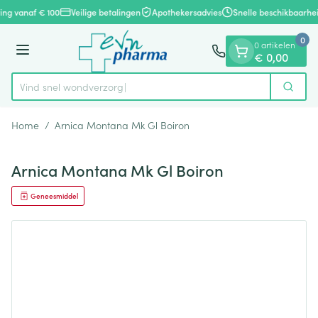
Dia 1 van 1
Ga naar de inhoud
ring vanaf € 100
Veilige betalingen
Apothekersadvies
Snelle beschikbaarhe
0
0 artikelen
Menu
€ 0,00
Vind snel wond
Zoek
Product, merk, categorie...
Home
/
Arnica Montana Mk Gl Boiron
Arnica Montana Mk Gl Boiron
Geneesmiddel