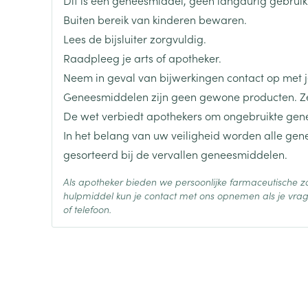
len
Kalk- en schimmelnagels
Teststrips en naalden
Lippen
Stomaplaat
Buiten bereik van kinderen bewaren.
oires
spray
Merken
Boiron
Nagelbijten
Overige diabetes
Zonnebank
Accessoires
Lees de bijsluiter zorgvuldig.
producten
Raadpleeg je arts of apotheker.
Nagelversterkend
Voorbereidi
Breedte
17 mm
doorn
Naalden voor
Neem in geval van bijwerkingen contact op met je
Toon meer
Toon meer
lsel
Hormonaal stelsel
Gynaecolog
insulinespuiten
Geneesmiddelen zijn geen gewone producten. Ze
Lengte
64 mm
Toon meer
De wet verbiedt apothekers om ongebruikte gen
In het belang van uw veiligheid worden alle ge
richten
Zenuwstelsel
Slapelooshe
Diepte
15 mm
en stress
gesorteerd bij de vervallen geneesmiddelen.
 mannen
Make-up
Seksualiteit
hygiene
iten
Sondes, baxters en
Bandages e
Als apotheker bieden we persoonlijke farmaceutische
rging
Make-up penselen en
catheters
- orthopedi
Hoeveelheid
4
hulpmiddel kun je contact met ons opnemen als je vrag
Condooms e
Immuniteit
verbanden
Allergie
Verpakking
gebruiksvoorwerpen
of telefoon.
Sondes
Intiem welzi
injectie
Eyeliner - oogpotlood
Buik
ging
Behoud
Accessoires voor sondes
Kamertemperatuur (15°C -
Intieme ver
Mascara
Acne
Oor
Arm
Baxters
Massage
nsulinepen -
Oogschaduw
Elleboog
Catheters
Toon meer
Toon meer
Enkel en voe
Afslanken
Homeopath