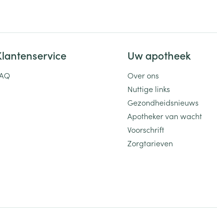
Toon meer
ging
Supplementen
Insectenwe
Mondmaskers
middelen
Klantenservice
Uw apotheek
ssen
FAQ
Over ons
 -
id
Nuttige links
Gezondheidsnieuws
d
Apotheker van wacht
Voorschrift
Zorgtarieven
Zelfbruiner
Scheren