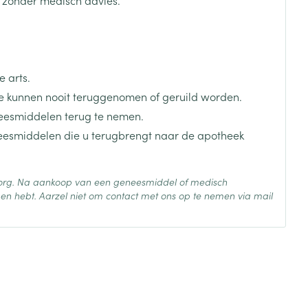
je
Badkamer
Bed
ng zon
Doorliggen - decubitis
 arts.
Toon meer
ie
Urinewegen
 kunnen nooit teruggenomen of geruild worden.
eesmiddelen terug te nemen.
neesmiddelen die u terugbrengt naar de apotheek
id, spanning
Stoppen met roken
 en intieme
Gezichtsreiniging -
ontschminken
n Orthopedie
Instrumenten
 zorg. Na aankoop van een geneesmiddel of medisch
sche
en hebt. Aarzel niet om contact met ons op te nemen via mail
n anticonceptie
Reinigingsmelk, - crème, -
Anti tumor middelen
olie en gel
jn
 25°C)
Tonic - lotion
zorging
Anesthesie
Micellair water
Specifiek voor de ogen
t
ie
Diverse geneesmiddelen
Toon meer