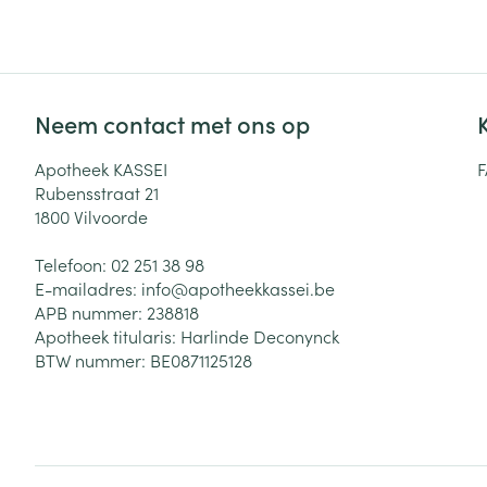
Haar
Gezichtsverzor
Pillendozen en
Neem contact met ons op
accessoires
Pigmentstoorni
Apotheek KASSEI
Gevoelige huid
Rubensstraat 21
geïrriteerde hu
1800
Vilvoorde
Gemengde hui
Telefoon:
02 251 38 98
Doffe huid
E-mailadres:
info@
apotheekkassei.be
Toon meer
APB nummer:
238818
Apotheek titularis:
Harlinde Deconynck
BTW nummer:
BE0871125128
Snurken