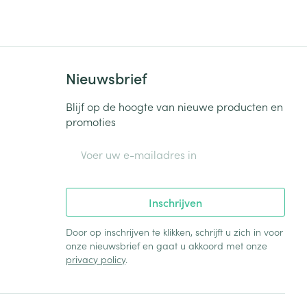
Bed
ng zon
Doorliggen - decubitis
Toon meer
ie
Urinewegen
Nieuwsbrief
id, spanning
Stoppen met roken
Blijf op de hoogte van nieuwe producten en
promoties
 en intieme
Gezichtsreiniging -
ontschminken
n Orthopedie
Instrumenten
E-mail adres
sche
n anticonceptie
Reinigingsmelk, - crème, -
Anti tumor middelen
olie en gel
jn
Inschrijven
Tonic - lotion
zorging
Anesthesie
Micellair water
Door op inschrijven te klikken, schrijft u zich in voor
onze nieuwsbrief en gaat u akkoord met onze
Specifiek voor de ogen
privacy policy
.
t
ie
Diverse geneesmiddelen
Toon meer