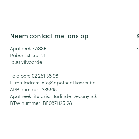
Zuurstof
Eelt
Eksteroog - lik
Ademhalingsste
Toon meer
Neem contact met ons op
Spieren en gew
Apotheek KASSEI
Rubensstraat 21
Specifiek voor
1800
Vilvoorde
Naalden en spu
Lichaamsverzo
Telefoon:
02 251 38 98
Infecties
Spuiten
Deodorant
E-mailadres:
info@
apotheekkassei.be
Oplossing voor 
APB nummer:
238818
Gezichtsverzor
Apotheek titularis:
Harlinde Deconynck
Naalden
Luizen
BTW nummer:
BE0871125128
Naalden voor i
pennaalden
Diagnostica
Toon meer