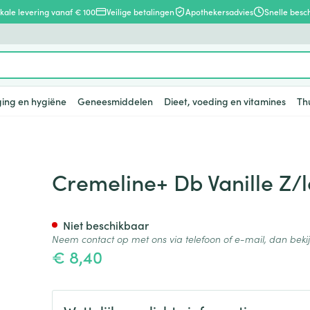
okale levering vanaf € 100
Veilige betalingen
Apothekersadvies
Snelle besc
ging en hygiëne
Geneesmiddelen
Dieet, voeding en vitamines
Th
en
lsel
Lichaamsverzorging
Voeding
Baby
Prostaat
Bachbloesem
Kousen, panty's en sokken
Dierenvoeding
Hoest
Lippen
Vitamines e
Kinderen
Menopauze
Oliën
Lingerie
Supplemen
Pijn en koor
tose 4x125g
Cremeline+ Db Vanille Z/
supplement
, verzorging en hygiëne categorie
warren
nger
lingerie
ectenbeten
Bad en douche
Thee, Kruidenthee
Fopspenen en accessoires
Kousen
Hond
Droge hoest
Voedend
Luizen
BH's
baby - kind
Vitamine A
Snurken
Spieren en 
ar en
 en
Deodorant
Babyvoeding
Luiers
Panty's
Kat
Diepzittende slijmhoest
Koortsblaze
Tanden
Zwangersch
Niet beschikbaar
Antioxydant
Neem contact op met ons via telefoon of e-mail, dan bek
ding en vitamines categorie
rging
binaties
incet
Zeer droge, geïrriteerde
Sportvoeding
Tandjes
Sokken
Andere dieren
Combinatie droge hoest en
Verzorging 
€ 8,40
Aminozuren
& gel
huid en huidproblemen
slijmhoest
supplementen
Specifieke voeding
Voeding - melk
Vitamines 
Pillendozen
Batterijen
Calcium
n
Ontharen en epileren
Massagebalsem en
hap en kinderen categorie
Toon meer
Toon meer
Toon meer
inhalatie
en
Kruidenthee
Kat
Licht- en w
Duiven en v
Toon meer