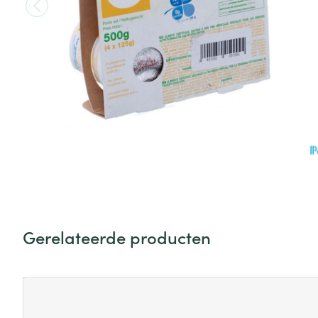
Toon meer
Toon meer
Vitaliteit 50+
Toon submenu voor Vitaliteit 5
Thuiszorg
Plantaardige o
Nagels en hoe
Natuur geneeskunde
Mond
Huid
Toon submenu voor Natuur ge
Batterijen
Droge mond
Ontsmetten en
Thuiszorg en EHBO
Toebehoren
Spijsvertering
desinfecteren
Toon submenu voor Thuiszorg
Elektrische tan
Steriel materia
Schimmels
Dieren en insecten
Interdentaal - f
Toon submenu voor Dieren en 
Vacht, huid of 
Koortsblaasjes 
Kunstgebit
Geneesmiddelen
Jeuk
Toon meer
Toon submenu voor Geneesmi
Gerelateerde producten
Voeten en ben
Aerosoltherapi
zuurstof
Zware benen
Druk op om naar carrouselnavigatie te gaan
Navigeren door de elementen van de carrousel is mogelijk
Druk om carrousel over te slaan
Droge voeten, e
Aerosol toestel
kloven
Tabletten
Aerosol access
Blaren
Creme, gel en 