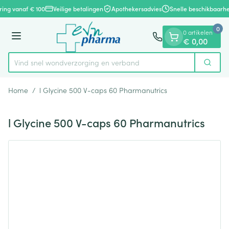
Dia 1 van 1
Ga naar de inhoud
ring vanaf € 100
Veilige betalingen
Apothekersadvies
Snelle beschikbaarhe
0
0 artikelen
Menu
€ 0,00
Vind snel wondverzorging en verband
Zoek
Product, merk, categorie...
Home
/
l Glycine 500 V-caps 60 Pharmanutrics
l Glycine 500 V-caps 60 Pharmanutrics