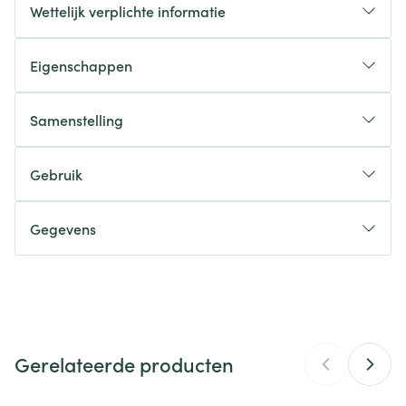
Wettelijk verplichte informatie
Eigenschappen
Samenstelling
Samenstelling per capsule:
Gebruik
Gegevens
CNK
4413597
Organisaties
Pharmanutrics
Gerelateerde producten
Merken
PharmaNutrics