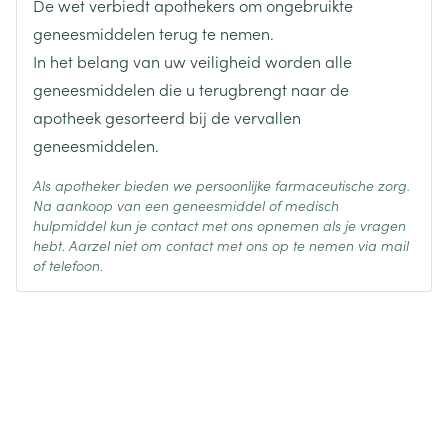
De wet verbiedt apothekers om ongebruikte
Actieve
geneesmiddelen terug te nemen.
levocetirizine dihydrochloride
Ingrediënten
In het belang van uw veiligheid worden alle
geneesmiddelen die u terugbrengt naar de
Behoud
Kamertemperatuur (15°C - 25°C)
apotheek gesorteerd bij de vervallen
geneesmiddelen.
Als apotheker bieden we persoonlijke farmaceutische zorg.
Na aankoop van een geneesmiddel of medisch
hulpmiddel kun je contact met ons opnemen als je vragen
hebt. Aarzel niet om contact met ons op te nemen via mail
of telefoon.