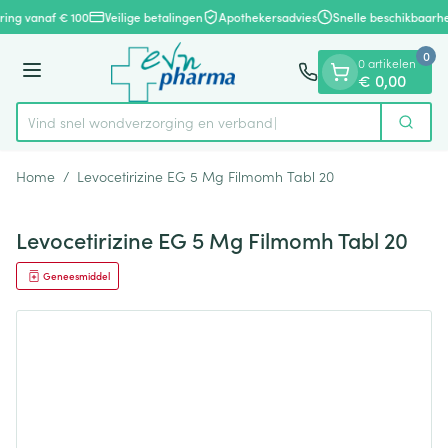
Dia 1 van 1
Ga naar de inhoud
ring vanaf € 100
Veilige betalingen
Apothekersadvies
Snelle beschikbaarhe
0
0 artikelen
Menu
€ 0,00
Vind snel wondverzorging en verband
Zoek
Product, merk, categorie...
Home
/
Levocetirizine EG 5 Mg Filmomh Tabl 20
Levocetirizine EG 5 Mg Filmomh Tabl 20
Geneesmiddel