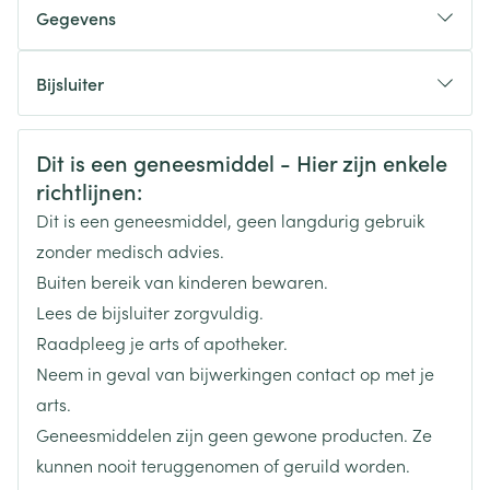
De aanbevolen dagelijkse dosis is 5 mg (1
Gegevens
filmomhulde tablet)
CNK
2661007
Bijsluiter
De tablet moet in zijn geheel worden ingeslikt met
vloeistof
Nederlands
Eurogenerics (EG) Generics &
Duits
Frans
Organisaties
Consumer
Met of zonder voedsel
Veiligheidsinformatie
Dit is een geneesmiddel - Hier zijn enkele
richtlijnen:
Merken
Eurogenerics (EG)
Dit is een geneesmiddel, geen langdurig gebruik
zonder medisch advies.
Breedte
65 mm
Buiten bereik van kinderen bewaren.
Lees de bijsluiter zorgvuldig.
Lengte
120 mm
Raadpleeg je arts of apotheker.
Neem in geval van bijwerkingen contact op met je
Diepte
25 mm
arts.
Geneesmiddelen zijn geen gewone producten. Ze
Hoeveelheid
20
kunnen nooit teruggenomen of geruild worden.
Verpakking