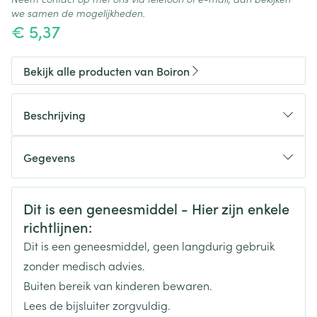
we samen de mogelijkheden.
€ 5,37
Bekijk alle producten van Boiron
Beschrijving
Gegevens
CNK
3171220
Veiligheidsinformatie
Dit is een geneesmiddel - Hier zijn enkele
richtlijnen:
Organisaties
Boiron
Dit is een geneesmiddel, geen langdurig gebruik
Merken
Boiron
zonder medisch advies.
Buiten bereik van kinderen bewaren.
Breedte
17 mm
Lees de bijsluiter zorgvuldig.