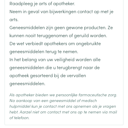
Raadpleeg je arts of apotheker.
Lengte
65 mm
Neem in geval van bijwerkingen contact op met je
arts.
Diepte
17 mm
Geneesmiddelen zijn geen gewone producten. Ze
kunnen nooit teruggenomen of geruild worden.
Hoeveelheid
De wet verbiedt apothekers om ongebruikte
4
Verpakking
geneesmiddelen terug te nemen.
In het belang van uw veiligheid worden alle
Behoud
Kamertemperatuur (15°C - 25°C)
geneesmiddelen die u terugbrengt naar de
apotheek gesorteerd bij de vervallen
geneesmiddelen.
Als apotheker bieden we persoonlijke farmaceutische zorg.
Na aankoop van een geneesmiddel of medisch
hulpmiddel kun je contact met ons opnemen als je vragen
hebt. Aarzel niet om contact met ons op te nemen via mail
of telefoon.