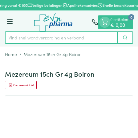
Dia 1 van 1
Ga naar de inhoud
ering vanaf € 100
Veilige betalingen
Apothekersadvies
Snelle beschikbaarhe
0
0 artikelen
Menu
€ 0,00
Vind snel wondverzorging en verband
Zoek
Product, merk, categorie...
Home
/
Mezereum 15ch Gr 4g Boiron
Mezereum 15ch Gr 4g Boiron
Geneesmiddel