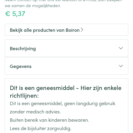
we samen de mogelijkheden.
€ 5,37
Bekijk alle producten van Boiron
Beschrijving
Gegevens
CNK
3106457
Veiligheidsinformatie
Dit is een geneesmiddel - Hier zijn enkele
richtlijnen:
Organisaties
Boiron
Dit is een geneesmiddel, geen langdurig gebruik
Merken
Boiron
zonder medisch advies.
Buiten bereik van kinderen bewaren.
Breedte
15 mm
Lees de bijsluiter zorgvuldig.