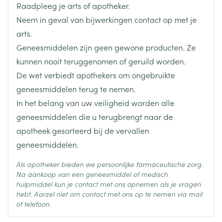
Raadpleeg je arts of apotheker.
Lengte
65 mm
Neem in geval van bijwerkingen contact op met je
arts.
Diepte
15 mm
Geneesmiddelen zijn geen gewone producten. Ze
kunnen nooit teruggenomen of geruild worden.
Hoeveelheid
De wet verbiedt apothekers om ongebruikte
4
Verpakking
geneesmiddelen terug te nemen.
In het belang van uw veiligheid worden alle
Behoud
Kamertemperatuur (15°C - 25°C)
geneesmiddelen die u terugbrengt naar de
apotheek gesorteerd bij de vervallen
geneesmiddelen.
Als apotheker bieden we persoonlijke farmaceutische zorg.
Na aankoop van een geneesmiddel of medisch
hulpmiddel kun je contact met ons opnemen als je vragen
hebt. Aarzel niet om contact met ons op te nemen via mail
of telefoon.