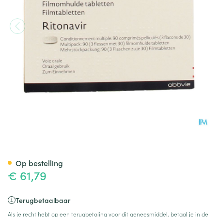
Norvir 100mg Filmomh Tabl 9
Op bestelling
€ 61,79
Terugbetaalbaar
Als je recht hebt op een terugbetaling voor dit geneesmiddel, betaal je in de