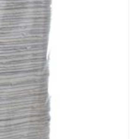
rende
Parfums en
geurproducten
CBD