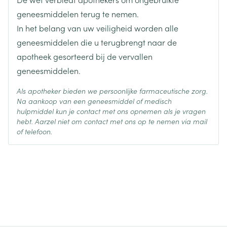
Actieve
geneesmiddelen terug te nemen.
oxybutynine hydrochloride
Ingrediënten
In het belang van uw veiligheid worden alle
geneesmiddelen die u terugbrengt naar de
Behoud
Kamertemperatuur (15°C - 25°C)
apotheek gesorteerd bij de vervallen
geneesmiddelen.
Als apotheker bieden we persoonlijke farmaceutische zorg.
Na aankoop van een geneesmiddel of medisch
hulpmiddel kun je contact met ons opnemen als je vragen
hebt. Aarzel niet om contact met ons op te nemen via mail
of telefoon.