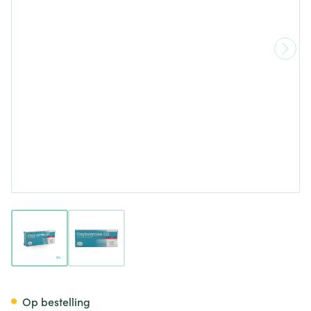
View larger image
View larger image
Oxybutynine EG Tabl 30X5Mg
Op bestelling