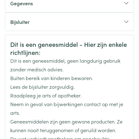
Gegevens
behandeling mislukt is.
Begindosis: 2,5 mg 2 maal per dag
CNK
1625656
Bijsluiter
Aanbevolen dosis: 0,3 tot 0,4 mg/kg
lichaamsgewicht per dag.
Nederlands
Eurogenerics (EG) Generics &
Duits
Frans
Organisaties
Consumer
Maximale dosis
Veiligheidsinformatie
Dit is een geneesmiddel - Hier zijn enkele
5 - 9 jaar: 2,5 mg (1/2 tablet) , 3 maal per dag
richtlijnen:
9 - 12 jaar: 5 mg (1 tablet) , 2 maal per dag
Merken
Eurogenerics (EG)
Dit is een geneesmiddel, geen langdurig gebruik
12 jaar en ouder: 5 mg (1 tablet) , 3 maal per dag
zonder medisch advies.
Breedte
50 mm
Buiten bereik van kinderen bewaren.
Lees de bijsluiter zorgvuldig.
Lengte
120 mm
Raadpleeg je arts of apotheker.
Neem in geval van bijwerkingen contact op met je
Diepte
23 mm
arts.
Geneesmiddelen zijn geen gewone producten. Ze
Hoeveelheid
30
kunnen nooit teruggenomen of geruild worden.
Verpakking
De wet verbiedt apothekers om ongebruikte