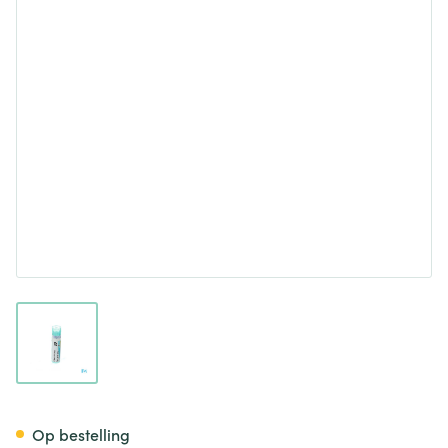
View larger image
Passiflora Incarnata 30k Gr 4
Op bestelling