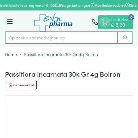
Dia 1 van 1
Ga naar de inhoud
ratis lokale levering vanaf € 100
Veilige betalingen
Apothekersadvies
Snel
0
0 artikelen
Menu
€ 0,00
Op zoek naar medici
Zoek
Product, merk, categorie...
Home
/
Passiflora Incarnata 30k Gr 4g Boiron
Passiflora Incarnata 30k Gr 4g Boiron
Geneesmiddel