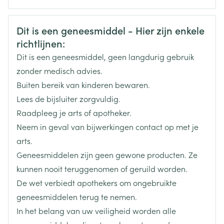
CNK
3107703
Veiligheidsinformatie
Dit is een geneesmiddel - Hier zijn enkele
richtlijnen:
Organisaties
Boiron
Dit is een geneesmiddel, geen langdurig gebruik
Merken
Boiron
zonder medisch advies.
Buiten bereik van kinderen bewaren.
Breedte
15 mm
Lees de bijsluiter zorgvuldig.
Raadpleeg je arts of apotheker.
Lengte
68 mm
Neem in geval van bijwerkingen contact op met je
arts.
Diepte
15 mm
Geneesmiddelen zijn geen gewone producten. Ze
kunnen nooit teruggenomen of geruild worden.
Hoeveelheid
De wet verbiedt apothekers om ongebruikte
4
Verpakking
geneesmiddelen terug te nemen.
In het belang van uw veiligheid worden alle
Behoud
Kamertemperatuur (15°C - 25°C)