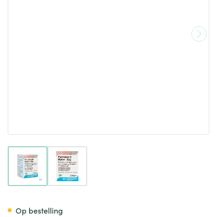
View larger image
View larger image
Perindopril Viatris 5mg Filmo
Op bestelling