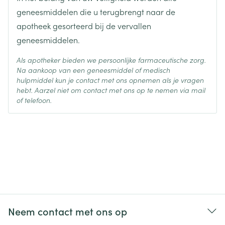
Gebruikt u nog andere geneesmiddelen?")
geneesmiddelen die u terugbrengt naar de
U krijgt dialyse of een ander type van bloedfiltratie.
apotheek gesorteerd bij de vervallen
Afhankelijk van de machine die wordt gebruikt, is
geneesmiddelen.
Perindopril Mylan mogelijk niet geschikt voor u.
Als apotheker bieden we persoonlijke farmaceutische zorg.
U heeft nierproblemen waarbij de bloedtoevoer
Na aankoop van een geneesmiddel of medisch
hulpmiddel kun je contact met ons opnemen als je vragen
naar uw nieren verminderd is (nierslagaderstenose).
hebt. Aarzel niet om contact met ons op te nemen via mail
U bent meer dan 3 maanden zwanger (het is ook
of telefoon.
beter om geen Perindopril Mylan te gebruiken bij
een vroege zwangerschap– zie rubriek
zwangerschap).
Perindopril Mylan bevat sojaolie. Dit middel niet
gebruiken indien u allergisch bent voor pinda's of
soja.
U heeft diabetes of een nierfunctiestoornis en u
wordt behandeld met een bloeddrukverlagend
Neem contact met ons op
geneesmiddel dat aliskiren bevat