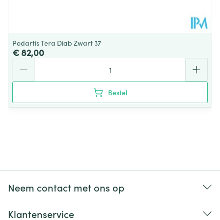
Super comfortabele inlegzolen
: De uitneembare
inlegzolen kunnen worden aangepast of vervangen
door maatwerk
Podartis Tera Diab Zwart 37
Superlicht
€ 82,00
Aantal
Bestel
Neem contact met ons op
Klantenservice