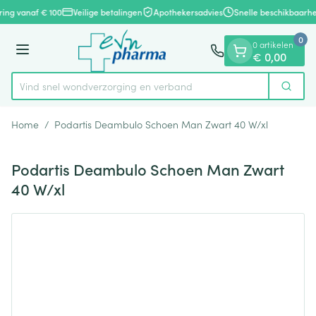
Dia 1 van 1
Ga naar de inhoud
ring vanaf € 100
Veilige betalingen
Apothekersadvies
Snelle beschikbaarhe
0
0 artikelen
Menu
€ 0,00
Vind snel wondverzorging en verband
Zoek
Product, merk, categorie...
Home
/
Podartis Deambulo Schoen Man Zwart 40 W/xl
Podartis Deambulo Schoen Man Zwart
40 W/xl