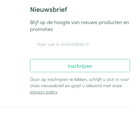
Bed
Nieuwsbrief
ng zon
Doorliggen - decubitis
Blijf op de hoogte van nieuwe producten en
Toon meer
ie
Urinewegen
promoties
E-mail adres
id, spanning
Stoppen met roken
 en intieme
Gezichtsreiniging -
ontschminken
n Orthopedie
Instrumenten
Inschrijven
sche
n anticonceptie
Reinigingsmelk, - crème, -
Anti tumor middelen
Door op inschrijven te klikken, schrijft u zich in voor
olie en gel
onze nieuwsbrief en gaat u akkoord met onze
jn
privacy policy
.
Tonic - lotion
zorging
Anesthesie
Micellair water
Specifiek voor de ogen
t
ie
Diverse geneesmiddelen
Toon meer