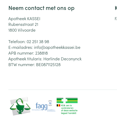
Neem contact met ons op
Zuurstof
Eelt
Eksteroog - lik
Apotheek KASSEI
Ademhalingsste
Rubensstraat 21
Toon meer
1800
Vilvoorde
Spieren en gew
Telefoon:
02 251 38 98
E-mailadres:
info@
apotheekkassei.be
Specifiek voor
APB nummer:
238818
Naalden en spu
Apotheek titularis:
Harlinde Deconynck
Lichaamsverzo
Infecties
BTW nummer:
BE0871125128
Spuiten
Deodorant
Oplossing voor 
Gezichtsverzor
Naalden
Luizen
Naalden voor i
pennaalden
Diagnostica
Toon meer