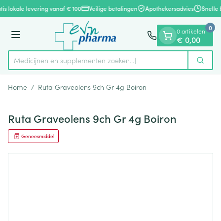
Dia 1 van 1
Ga naar de inhoud
tis lokale levering vanaf € 100
Veilige betalingen
Apothekersadvies
Snelle 
0
0 artikelen
Menu
€ 0,00
Medicijnen en supplementen zoeken...
Zoek
Product, merk, categorie...
Home
/
Ruta Graveolens 9ch Gr 4g Boiron
Ruta Graveolens 9ch Gr 4g Boiron
Geneesmiddel