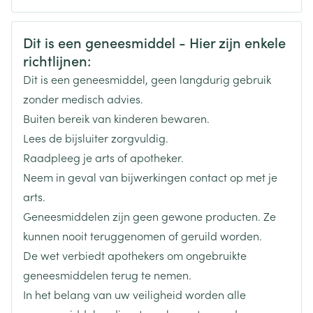
CNK
3108453
Veiligheidsinformatie
Dit is een geneesmiddel - Hier zijn enkele
richtlijnen:
Organisaties
Boiron
Dit is een geneesmiddel, geen langdurig gebruik
Merken
Boiron
zonder medisch advies.
Buiten bereik van kinderen bewaren.
Breedte
15 mm
Lees de bijsluiter zorgvuldig.
Raadpleeg je arts of apotheker.
Lengte
65 mm
Neem in geval van bijwerkingen contact op met je
arts.
Diepte
15 mm
Geneesmiddelen zijn geen gewone producten. Ze
kunnen nooit teruggenomen of geruild worden.
Hoeveelheid
De wet verbiedt apothekers om ongebruikte
4
Verpakking
geneesmiddelen terug te nemen.
In het belang van uw veiligheid worden alle
Behoud
Kamertemperatuur (15°C - 25°C)