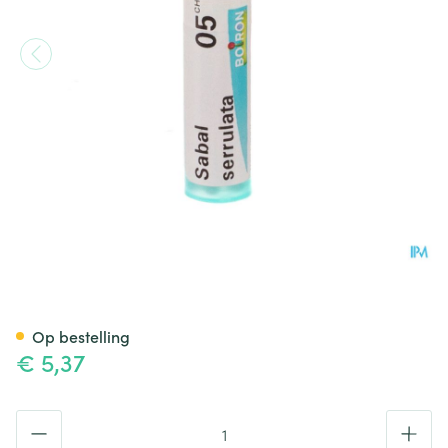
Sabal Serrulata 05ch Gr 4g B
Op bestelling
€ 5,37
Aantal