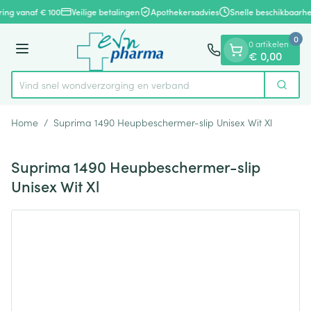
Dia 1 van 1
Ga naar de inhoud
ring vanaf € 100
Veilige betalingen
Apothekersadvies
Snelle beschikbaarhe
0
0 artikelen
Menu
€ 0,00
Vind snel wondverzorging en verband
Zoek
Product, merk, categorie...
Home
/
Suprima 1490 Heupbeschermer-slip Unisex Wit Xl
Suprima 1490 Heupbeschermer-slip
Unisex Wit Xl