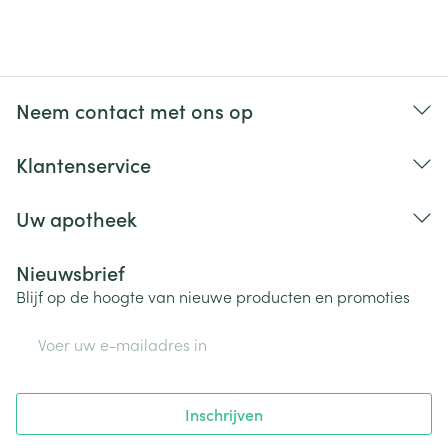
Merken
Suprima
Breedte
171 mm
Neem contact met ons op
Lengte
151 mm
Klantenservice
Diepte
50 mm
Uw apotheek
Hoeveelheid
Stuk
Nieuwsbrief
Verpakking
Blijf op de hoogte van nieuwe producten en promoties
Behoud
Kamertemperatuur (15°C - 25°C)
E-mail adres
Inschrijven