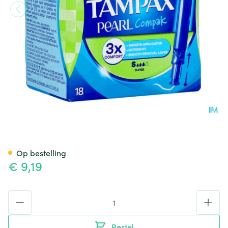
Tampax Pearl Compak Super 
Op bestelling
€ 9,19
Aantal
Bestel