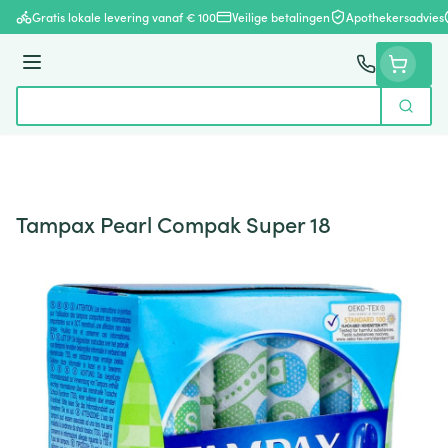
Ga naar de inhoud
Gratis lokale levering vanaf € 100
Veilige betalingen
Apothekersadvies
Menu
Zoek
Product, merk, categorie...
Tampax Pearl Compak Super 18