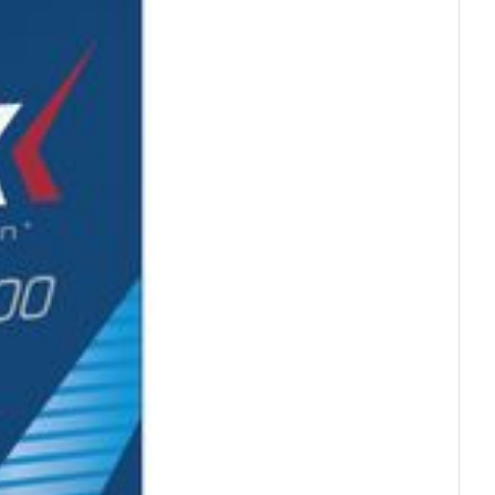
rende
Parfums en
geurproducten
CBD