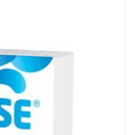
 25°C)
rende
Parfums en
geurproducten
CBD