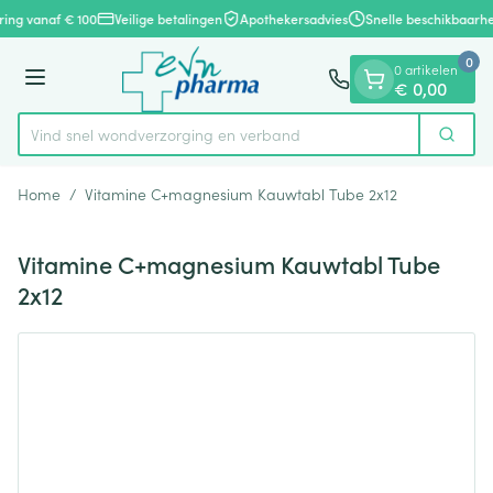
Dia 1 van 1
Ga naar de inhoud
ring vanaf € 100
Veilige betalingen
Apothekersadvies
Snelle beschikbaarhe
0
0 artikelen
Menu
€ 0,00
Vind snel wondverzorging en verband
Zoek
Product, merk, categorie...
Home
/
Vitamine C+magnesium Kauwtabl Tube 2x12
Vitamine C+magnesium Kauwtabl Tube
2x12