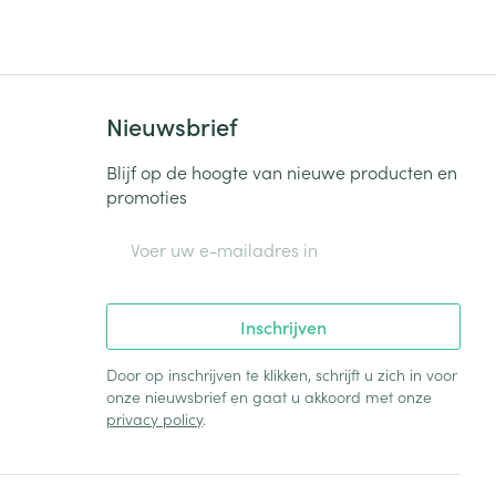
Bed
ng zon
Doorliggen - decubitis
Toon meer
ie
Urinewegen
Nieuwsbrief
id, spanning
Stoppen met roken
Blijf op de hoogte van nieuwe producten en
promoties
 en intieme
Gezichtsreiniging -
ontschminken
n Orthopedie
Instrumenten
E-mail adres
sche
n anticonceptie
Reinigingsmelk, - crème, -
Anti tumor middelen
olie en gel
jn
Inschrijven
Tonic - lotion
zorging
Anesthesie
Micellair water
Door op inschrijven te klikken, schrijft u zich in voor
onze nieuwsbrief en gaat u akkoord met onze
Specifiek voor de ogen
privacy policy
.
t
ie
Diverse geneesmiddelen
Toon meer