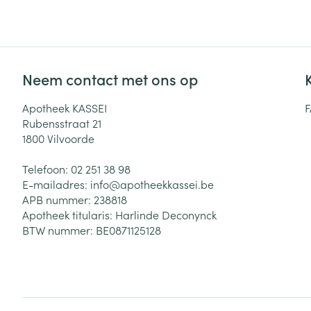
Zuurstof
Eelt
Eksteroog - lik
Ademhalingsste
Toon meer
Neem contact met ons op
Spieren en gew
Apotheek KASSEI
Rubensstraat 21
Specifiek voor
1800
Vilvoorde
Naalden en spu
Lichaamsverzo
Telefoon:
02 251 38 98
Infecties
Spuiten
Deodorant
E-mailadres:
info@
apotheekkassei.be
Oplossing voor 
APB nummer:
238818
Gezichtsverzor
Apotheek titularis:
Harlinde Deconynck
Naalden
Luizen
BTW nummer:
BE0871125128
Naalden voor i
pennaalden
Diagnostica
Toon meer